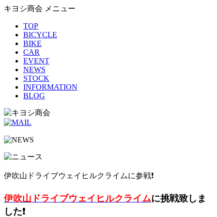
キヨシ商会 メニュー
TOP
BICYCLE
BIKE
CAR
EVENT
NEWS
STOCK
INFORMATION
BLOG
伊吹山ドライブウェイヒルクライムに参戦❗️
伊吹山ドライブウェイヒルクライム
に挑戦致しま
した❗️