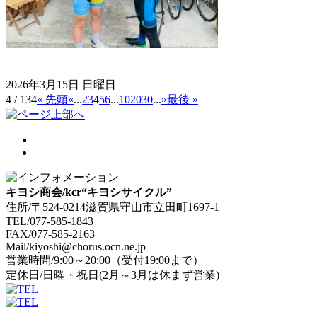
2026年3月15日 日曜日
4 / 134
« 先頭
«
...
2
3
4
5
6
...
10
20
30
...
»
最後 »
キヨシ商会/kcr“キヨシサイクル”
住所/〒524-0214滋賀県守山市立田町1697-1
TEL/077-585-1843
FAX/077-585-2163
Mail/kiyoshi@chorus.ocn.ne.jp
営業時間/9:00～20:00（受付19:00まで）
定休日/日曜・祝日(2月～3月は休まず営業)