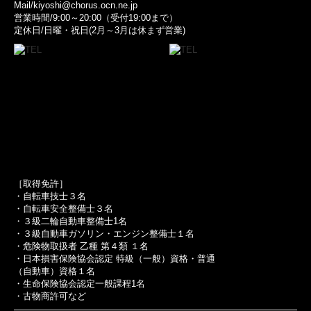
Mail/kiyoshi@chorus.ocn.ne.jp
営業時間/9:00～20:00（受付19:00まで）
定休日/日曜・祝日(2月～3月は休まず営業)
［取得免許］
・自転車技士３名
・自転車安全整備士３名
・３級二輪自動車整備士1名
・３級自動車ガソリン・エンジン整備士１名
・危険物取扱者 乙種 第４類 １名
・日本損害保険協会認定 特級（一般）資格・普通
（自動車）資格１名
・生命保険協会認定一般課程1名
・古物商許可など