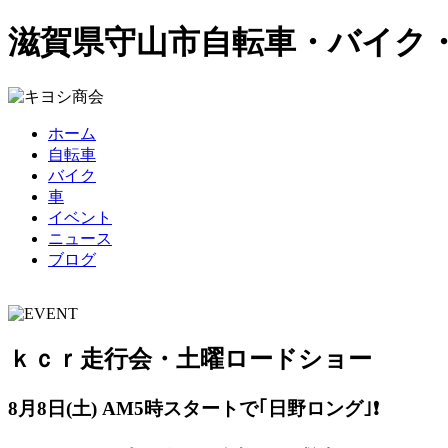
滋賀県守山市
自転車・バイク
ホーム
自転車
バイク
車
イベント
ニュース
ブログ
ｋｃｒ走行会・土曜ロードショー
8月8日(土) AM5
時スタートで｢日野ロング｣❗️