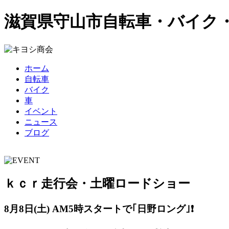
滋賀県守山市
自転車・バイク
ホーム
自転車
バイク
車
イベント
ニュース
ブログ
ｋｃｒ走行会・土曜ロードショー
8月8日(土) AM5
時スタートで｢日野ロング｣❗️