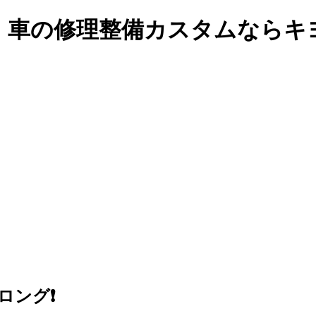
・車の修理整備カスタム
ならキ
ング❗️