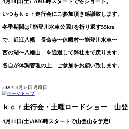
4月18日(土) AM6時スタートで冬ショート。
いつもｋｃｒ走行会にご参加頂き感謝致します。
冬季期間は｢能登川水車公園｣を折り返す55km
で、近江八幡 長命寺〜休暇村〜能登川水車〜
西の湖〜八幡山 を通過して弊社まで戻ります。
各自が体調管理の上、ご参加をお願い致します。
2026年4月13日 月曜日
ｋｃｒ走行会・土曜ロードショー 山登
4月11日(土)AM
6時スタートで山登山を予定
❗️