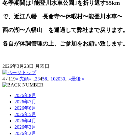
冬季期間は｢能登川水車公園｣を折り返す55km
で、近江八幡 長命寺〜休暇村〜能登川水車〜
西の湖〜八幡山 を通過して弊社まで戻ります。
各自が体調管理の上、ご参加をお願い致します。
2026年3月23日 月曜日
4 / 119
« 先頭
«
...
2
3
4
5
6
...
10
20
30
...
»
最後 »
2026年8月
2026年7月
2026年6月
2026年5月
2026年4月
2026年3月
2026年2月