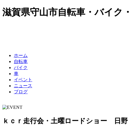
滋賀県守山市
自転車・バイク
ホーム
自転車
バイク
車
イベント
ニュース
ブログ
ｋｃｒ走行会・土曜ロードショー 日野ロ