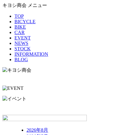
キヨシ商会 メニュー
TOP
BICYCLE
BIKE
CAR
EVENT
NEWS
STOCK
INFORMATION
BLOG
2026年8月