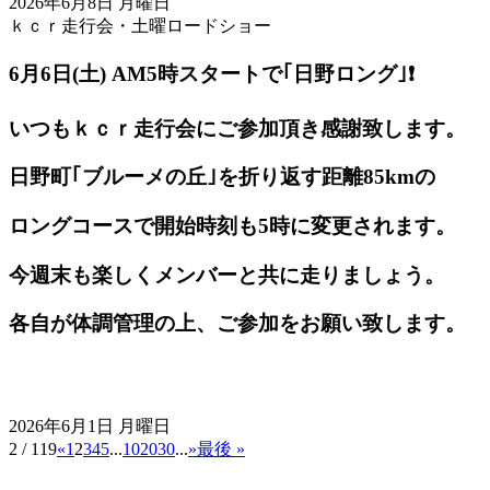
2026年6月8日 月曜日
ｋｃｒ走行会・土曜ロードショー
6月6日(土) AM5
時スタートで｢日野ロング｣❗️
いつもｋｃｒ走行会にご参加頂き感謝致します。
日野町｢ブルーメの丘｣を折り返す距離85kmの
ロングコースで開始時刻も5時に変更されます。
今週末も楽しくメンバーと共に走りましょう。
各自が体調管理の上、ご参加をお願い致します。
2026年6月1日 月曜日
2 / 119
«
1
2
3
4
5
...
10
20
30
...
»
最後 »