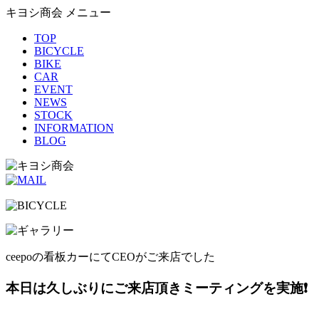
キヨシ商会 メニュー
TOP
BICYCLE
BIKE
CAR
EVENT
NEWS
STOCK
INFORMATION
BLOG
ceepoの看板カーにてCEOがご来店でした
本日は久しぶりにご来店頂きミーティングを実施❗️