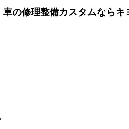
・車の修理整備カスタム
ならキ
。
。