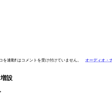
。
連動❗️ は
コメントを受け付けていません。
オーディオ・
を増設
。