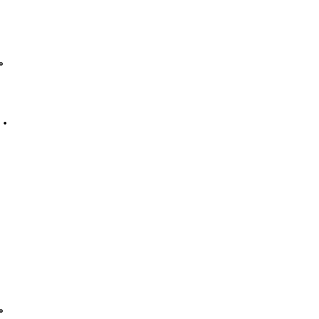
。
・
。