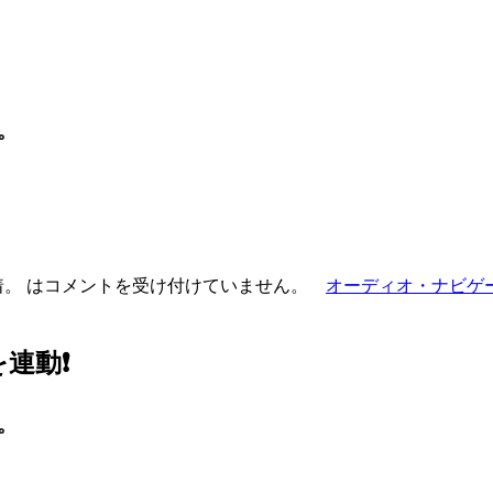
。
。 は
コメントを受け付けていません。
オーディオ・ナビゲ
動❗️
。