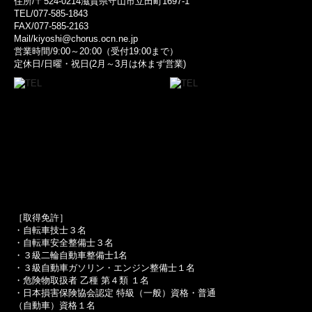
住所/〒524-0214滋賀県守山市立田町1697-1
TEL/077-585-1843
FAX/077-585-2163
Mail/kiyoshi@chorus.ocn.ne.jp
営業時間/9:00～20:00（受付19:00まで）
定休日/日曜・祝日(2月～3月は休まず営業)
［取得免許］
・自転車技士３名
・自転車安全整備士３名
・３級二輪自動車整備士1名
・３級自動車ガソリン・エンジン整備士１名
・危険物取扱者 乙種 第４類 １名
・日本損害保険協会認定 特級（一般）資格・普通
（自動車）資格１名