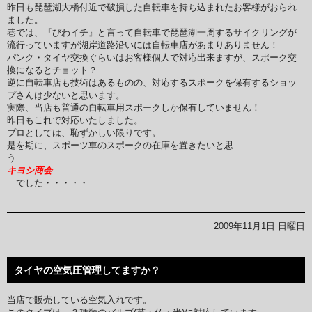
昨日も琵琶湖大橋付近で破損した自転車を持ち込まれたお客様がおられ
ました。
巷では、『びわイチ』と言って自転車で琵琶湖一周するサイクリングが
流行っていますが湖岸道路沿いには自転車店があまりありません！
パンク・タイヤ交換ぐらいはお客様個人で対応出来ますが、スポーク交
換になるとチョット？
逆に自転車店も技術はあるものの、対応するスポークを保有するショッ
プさんは少ないと思います。
実際、当店も普通の自転車用スポークしか保有していません！
昨日もこれで対応いたしました。
プロとしては、恥ずかしい限りです。
是を期に、スポーツ車のスポークの在庫を置きたいと思
う
キヨシ商会
でした・・・・・
2009年11月1日 日曜日
タイヤの空気圧管理してますか？
当店で販売している空気入れです。