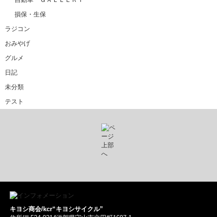
損保・生保
ラジコン
おみやげ
グルメ
日記
未分類
テスト
キヨシ商会/kcr“キヨシサイクル”